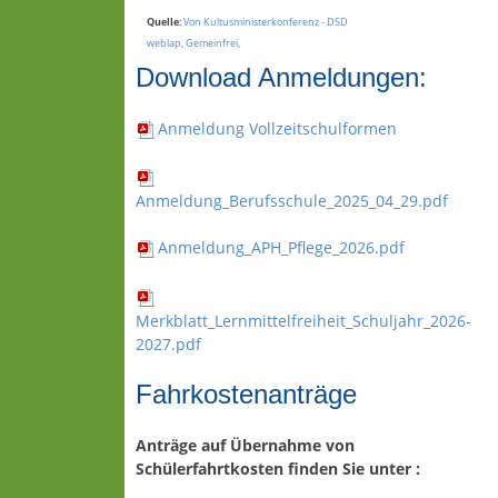
Quelle
:
Von Kultusministerkonferenz - DSD
weblap, Gemeinfrei,
Download Anmeldungen:
Anmeldung Vollzeitschulformen
Anmeldung_Berufsschule_2025_04_29.pdf
Anmeldung_APH_Pflege_2026.pdf
Merkblatt_Lernmittelfreiheit_Schuljahr_2026-
2027.pdf
Fahrkostenanträge
Anträge auf Übernahme von
Schülerfahrtkosten finden Sie unter :