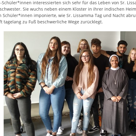
-Schüler*innen interessierten sich sehr für das Leben von Sr. Lis
chwester. Sie wuchs neben einem Kloster in ihrer indischen Heim
n Schüler*innen imponierte, wie Sr. Lissamma Tag und Nacht abruf
ft tagelang zu Fuß beschwerliche Wege zurücklegt.