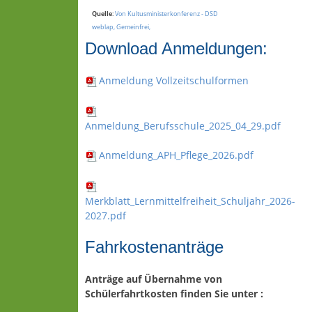
Quelle
:
Von Kultusministerkonferenz - DSD
weblap, Gemeinfrei,
Download Anmeldungen:
Anmeldung Vollzeitschulformen
Anmeldung_Berufsschule_2025_04_29.pdf
Anmeldung_APH_Pflege_2026.pdf
Merkblatt_Lernmittelfreiheit_Schuljahr_2026-
2027.pdf
Fahrkostenanträge
Anträge auf Übernahme von
Schülerfahrtkosten finden Sie unter :