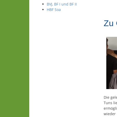
BVJ, BF I und BF II
HBF Soa
Zu 
Die gel
Tuns li
ermögli
wieder