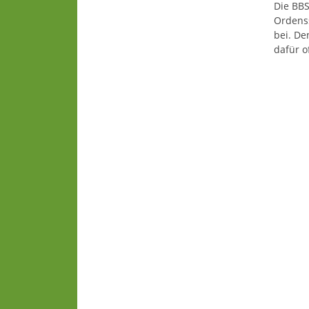
Die BBS
Ordenss
bei. De
dafür o